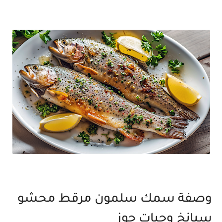
وصفة سمك سلمون مرقط محشو
سبانخ وحبات جوز