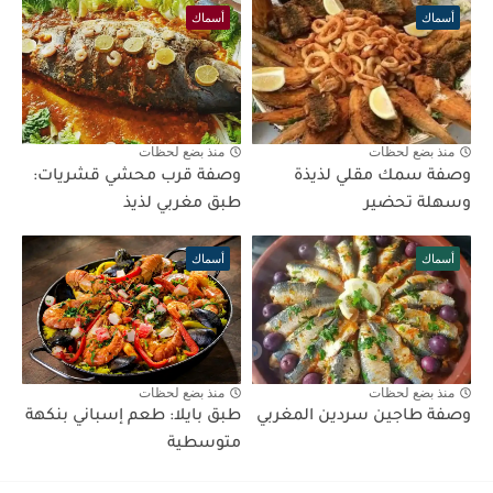
أسماك
أسماك
منذ بضع لحظات
منذ بضع لحظات
وصفة سمك مقلي لذيذة
وصفة قرب محشي قشريات:
وسهلة تحضير
طبق مغربي لذيذ
أسماك
أسماك
منذ بضع لحظات
منذ بضع لحظات
وصفة طاجين سردين المغربي
طبق بايلا: طعم إسباني بنكهة
متوسطية