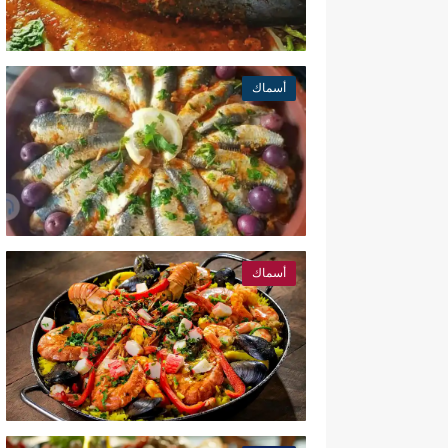
أسماك
أسماك