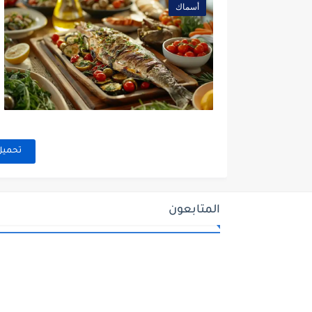
أسماك
تحميل
المتابعون